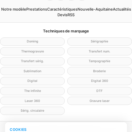
Notre modèle
Prestations
Caractéristiques
Nouvelle-Aquitaine
Actualités
Devis
RSS
Techniques de marquage
Doming
Sérigraphie
Thermogravure
Transfert num.
Transfert sérig.
Tampographie
Sublimation
Broderie
Digital
Digital 360
The Infinite
DTF
Laser 360
Gravure laser
Sérig. circulaire
Mentions légales
Politique de confidentialité
Politique cookies
COOKIES