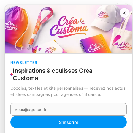
×
Catalogue
Écriture
Set Surligneurs
Dinku
RUPTURE
NEWSLETTER
Inspirations & coulisses Créa
Customa
Goodies, textiles et kits personnalisés — recevez nos actus
et idées campagnes pour agences d'influence.
Votre e-mail
S'inscrire