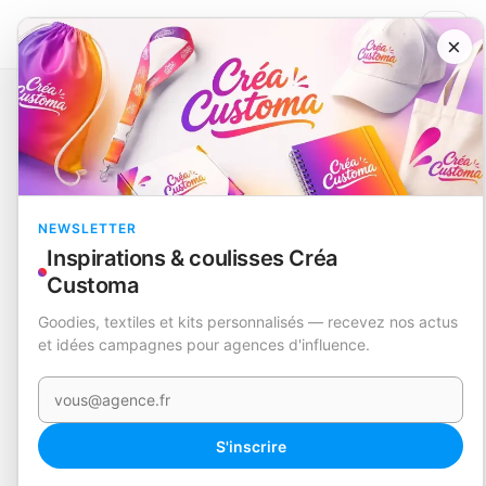
×
Catalogue
Technologie et accessoires
Power Bank
Dickens
RUPTURE
NEWSLETTER
Inspirations & coulisses Créa
Customa
Goodies, textiles et kits personnalisés — recevez nos actus
et idées campagnes pour agences d'influence.
Votre e-mail
S'inscrire