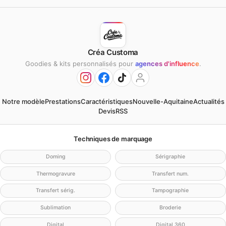
Créa Customa
Goodies & kits personnalisés pour
agences d'influence
.
Notre modèle
Prestations
Caractéristiques
Nouvelle-Aquitaine
Actualités
Devis
RSS
Techniques de marquage
Doming
Sérigraphie
Thermogravure
Transfert num.
Transfert sérig.
Tampographie
Sublimation
Broderie
Digital
Digital 360