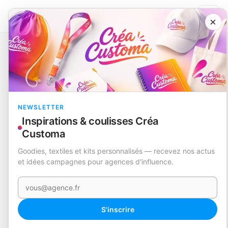
×
Catalogue
Loisirs et divertissement
Tirelire
Darfil
EN STOCK
NEWSLETTER
Inspirations & coulisses Créa
Customa
Goodies, textiles et kits personnalisés — recevez nos actus
et idées campagnes pour agences d'influence.
Votre e-mail
S'inscrire