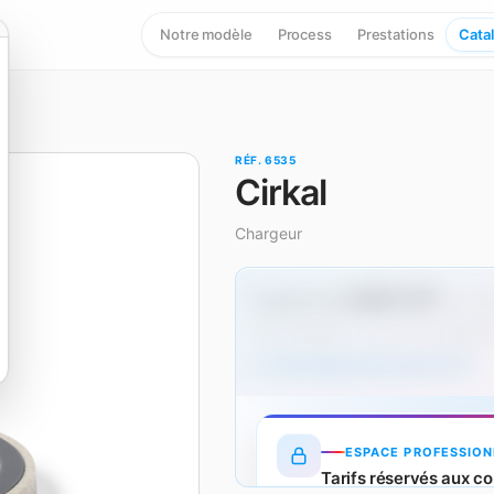
Notre modèle
Process
Prestations
Cata
RÉF. 6535
Cirkal
Chargeur
2,66 € HT
À partir de
dès 50
Hors marquage — un surcoût s'applique
Tarifs dégressifs produit (HT)
ESPACE PROFESSION
Tarifs réservés aux co