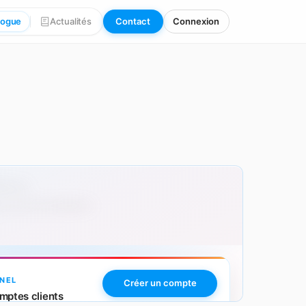
logue
Actualités
Contact
Connexion
00 pcs
 avec personnalisation.
NEL
Créer un compte
mptes clients