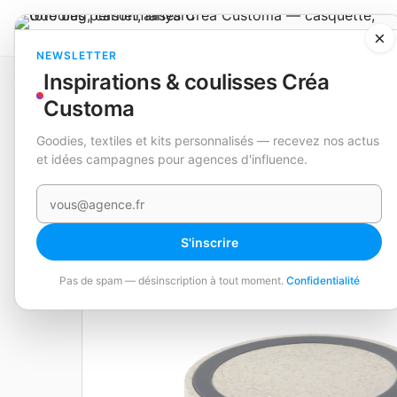
×
NEWSLETTER
Inspirations & coulisses Créa
Catalogue
Technologie et accessoires
Chargeur
Cirkal
Customa
Goodies, textiles et kits personnalisés — recevez nos actus
EN STOCK
et idées campagnes pour agences d'influence.
Votre e-mail
S'inscrire
Pas de spam — désinscription à tout moment.
Confidentialité