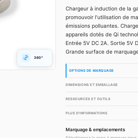
Grille dégressive HT, m
Chargeur à induction de la ga
accès gratuit en quelqu
promouvoir l'utilisation de ma
Compte gr
émissions polluantes. Charge
appareils dotés de Qi technol
Entrée 5V DC 2A. Sortie 5V D
Grande surface de marquage
360°
OPTIONS DE MARQUAGE
DIMENSIONS ET EMBALLAGE
RESSOURCES ET OUTILS
PLUS D'INFORMATIONS
Marquage & emplacements
Sélectionnez la zone à marquer pour 