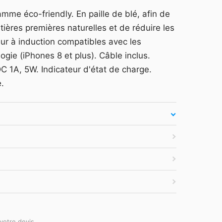
arquage et devis —
Se connecter
mme éco-friendly. En paille de blé, afin de
es secondes.
tières premières naturelles et de réduire les
atuit
·
Tarifs HT
·
Sans engagement
ur à induction compatibles avec les
ogie (iPhones 8 et plus). Câble inclus.
C 1A, 5W. Indicateur d'état de charge.
.
votre devis.