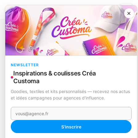
×
Catalogue
Mugs, gourdes et thermos
Tasse
Bokun
EN STOCK
NEWSLETTER
Inspirations & coulisses Créa
Customa
Goodies, textiles et kits personnalisés — recevez nos actus
et idées campagnes pour agences d'influence.
Votre e-mail
S'inscrire