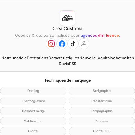
Créa Customa
Goodies & kits personnalisés pour
agences d'influence
.
Notre modèle
Prestations
Caractéristiques
Nouvelle-Aquitaine
Actualités
Devis
RSS
Techniques de marquage
Doming
Sérigraphie
Thermogravure
Transfert num.
Transfert sérig.
Tampographie
Sublimation
Broderie
Digital
Digital 360