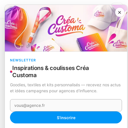
×
Catalogue
Technologie et accessoires
Chargeur
Brotox
EN STOCK
NEWSLETTER
Inspirations & coulisses Créa
Customa
Goodies, textiles et kits personnalisés — recevez nos actus
et idées campagnes pour agences d'influence.
Votre e-mail
S'inscrire