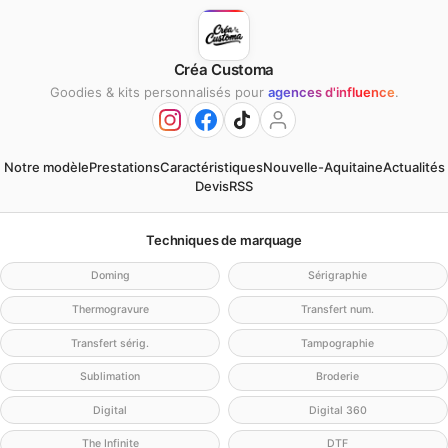
Créa Customa
Goodies & kits personnalisés pour
agences d'influence
.
Notre modèle
Prestations
Caractéristiques
Nouvelle-Aquitaine
Actualités
Devis
RSS
Techniques de marquage
Doming
Sérigraphie
Thermogravure
Transfert num.
Transfert sérig.
Tampographie
Sublimation
Broderie
Digital
Digital 360
The Infinite
DTF