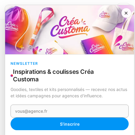
×
Catalogue
Casquettes et chapeaux
Casquette
Desthin
RUPTURE
NEWSLETTER
Inspirations & coulisses Créa
Customa
Goodies, textiles et kits personnalisés — recevez nos actus
et idées campagnes pour agences d'influence.
Votre e-mail
S'inscrire