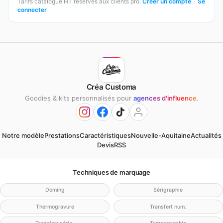
Tarifs catalogue HT réservés aux clients pro.
Créer un compte
·
Se
connecter
Créa Customa
Goodies & kits personnalisés pour
agences d'influence
.
Notre modèle
Prestations
Caractéristiques
Nouvelle-Aquitaine
Actualités
Devis
RSS
Techniques de marquage
Doming
Sérigraphie
Thermogravure
Transfert num.