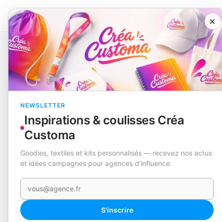
×
Catalogue
Soins personnels
Nécessaire
Britney
EN STOCK
NEWSLETTER
Inspirations & coulisses Créa
Customa
Goodies, textiles et kits personnalisés — recevez nos actus
et idées campagnes pour agences d'influence.
Votre e-mail
S'inscrire