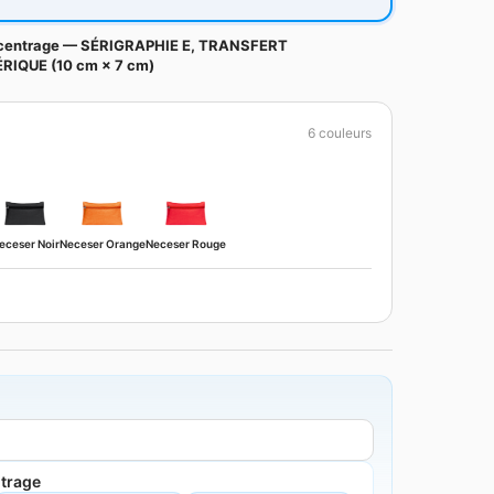
 centrage — SÉRIGRAPHIE E, TRANSFERT
IQUE (10 cm × 7 cm)
6 couleurs
eceser Noir
Neceser Orange
Neceser Rouge
ntrage