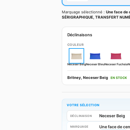
Marquage sélectionné :
Une face de
SÉRIGRAPHIQUE, TRANSFERT NUMÉR
Déclinaisons
COULEUR
Neceser Beig
Neceser Bleu
Neceser Fuchsia
N
Britney, Neceser Beig
EN STOCK
VOTRE SÉLECTION
Neceser Beig
DÉCLINAISON
Une face de ce
MARQUAGE