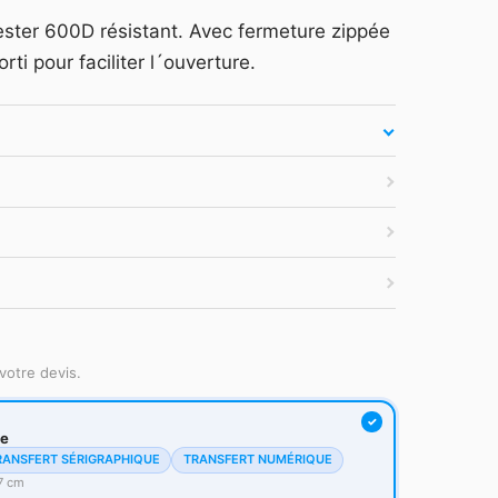
arquage et devis —
Se connecter
ster 600D résistant. Avec fermeture zippée
es secondes.
rti pour faciliter l´ouverture.
atuit
·
Tarifs HT
·
Sans engagement
votre devis.
ge
RANSFERT SÉRIGRAPHIQUE
TRANSFERT NUMÉRIQUE
7 cm