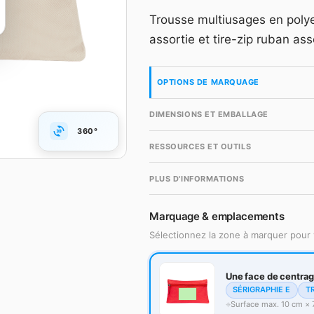
Grille dégressive HT, m
Trousse multiusages en polye
accès gratuit en quelqu
assortie et tire-zip ruban asso
Compte gr
OPTIONS DE MARQUAGE
DIMENSIONS ET EMBALLAGE
360°
RESSOURCES ET OUTILS
PLUS D'INFORMATIONS
Marquage & emplacements
Sélectionnez la zone à marquer pour 
Une face de centra
SÉRIGRAPHIE E
T
Surface max. 10 cm × 