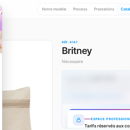
Notre modèle
Process
Prestations
Cata
RÉF. 9147
Britney
Nécessaire
0,57 € HT
À partir de
dès 50
Hors marquage — un surcoût s'applique
Tarifs dégressifs produit (HT)
ESPACE PROFESSION
Tarifs réservés aux co