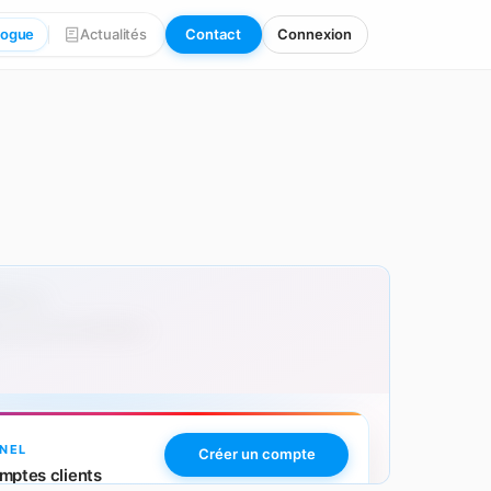
logue
Actualités
Contact
Connexion
00 pcs
 avec personnalisation.
NEL
Créer un compte
mptes clients