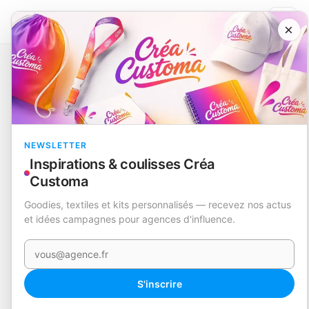
×
Catalogue
Outils et bricolage
Mini-Canif Multi-Usages
Castilla
EN STOCK
NEWSLETTER
Inspirations & coulisses Créa
Customa
Goodies, textiles et kits personnalisés — recevez nos actus
et idées campagnes pour agences d'influence.
Votre e-mail
S'inscrire