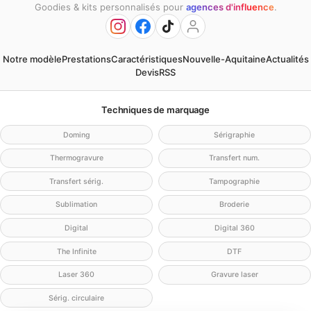
Goodies & kits personnalisés pour
agences d'influence
.
Notre modèle
Prestations
Caractéristiques
Nouvelle-Aquitaine
Actualités
Devis
RSS
Techniques de marquage
Doming
Sérigraphie
Thermogravure
Transfert num.
Transfert sérig.
Tampographie
Sublimation
Broderie
Digital
Digital 360
The Infinite
DTF
Laser 360
Gravure laser
Sérig. circulaire