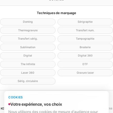
Techniques de marquage
Doming
Sérigraphie
Thermogravure
Transfert num.
Transfert sérig.
Tampographie
Sublimation
Broderie
Digital
Digital 360
The Infinite
DTF
Laser 360
Gravure laser
Sérig. circulaire
Mentions légales
Politique de confidentialité
Politique cookies
COOKIES
Gérer mes cookies
Contact
Votre expérience, vos choix
KD2V SIGNA & EVENTA
(MEILLEURECOMMUNICATION.COM - KD2V) — SAS, société
Nous utilisons des cookies de mesure d'audience pour
par actions simplifiée