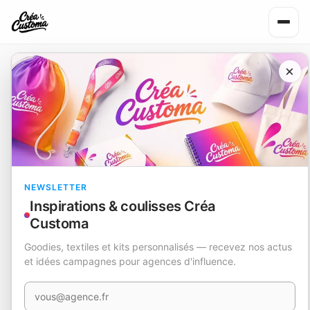
Accueil
/
Actualités
/
Kopel : la trousse de toilette personnal…
×
NEWSLETTER
Inspirations & coulisses Créa
Customa
Goodies, textiles et kits personnalisés — recevez nos actus
et idées campagnes pour agences d'influence.
Votre e-mail